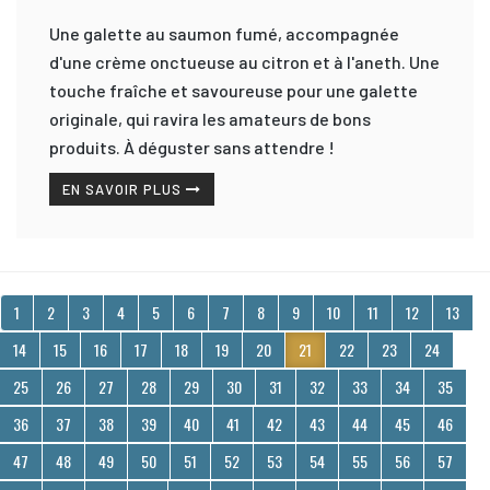
Une galette au saumon fumé, accompagnée
d'une crème onctueuse au citron et à l'aneth. Une
touche fraîche et savoureuse pour une galette
originale, qui ravira les amateurs de bons
produits. À déguster sans attendre !
EN SAVOIR PLUS
1
2
3
4
5
6
7
8
9
10
11
12
13
14
15
16
17
18
19
20
21
22
23
24
25
26
27
28
29
30
31
32
33
34
35
36
37
38
39
40
41
42
43
44
45
46
47
48
49
50
51
52
53
54
55
56
57