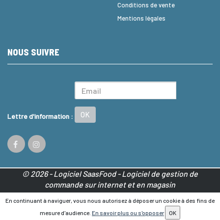
Conditions de vente
Mentions légales
NOUS SUIVRE
OK
Lettre d'information :
© 2026 - Logiciel
SaasFood - Logiciel de gestion de
commande sur internet et en magasin
La vente d’alcool est strictement interdite aux mineurs.
En continuant à naviguer, vous nous autorisez à déposer un cookie à des fins de
L’abus d’alcool est dangereux pour la santé. A consommer
mesure d'audience.
En savoir plus ou s'opposer
OK
avec modération.