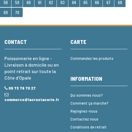
58
59
60
61
62
63
64
65
66
67
68
69
70
CONTACT
CARTE
Poissonnerie en ligne -
Commandez les produits
Livraison à domicile ou en
point retrait sur toute la
Côte d'Opale
INFORMATION
09 73 79 70 27
Qui sommes nous?
commerce@lacrustacerie.fr
Comment ça marche?
Rejoignez-nous
Contactez nous
Conditions de retrait