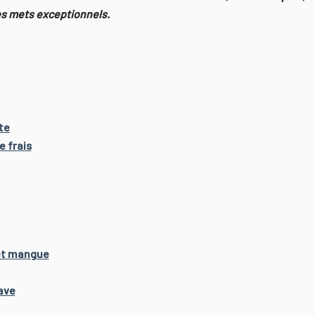
res mets exceptionnels.
te
e frais
et mangue
ave