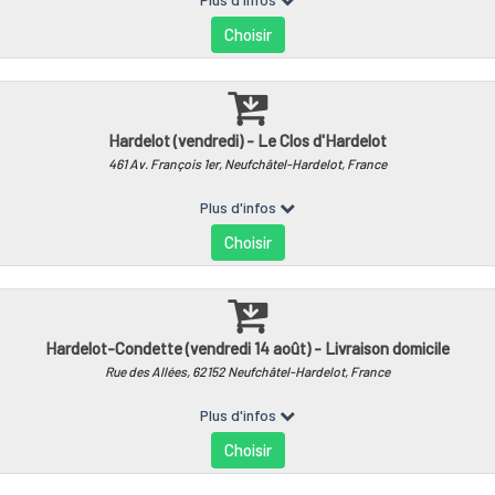
tacés
stacés (Homard bleu du Cotentin, tourteaux, araignées ...) sont
dans les Iles Anglo-Normandes, les débarques s'effectuent dan
stacés passent ensuite dans nos bassins à Cherbourg-En-Cotent