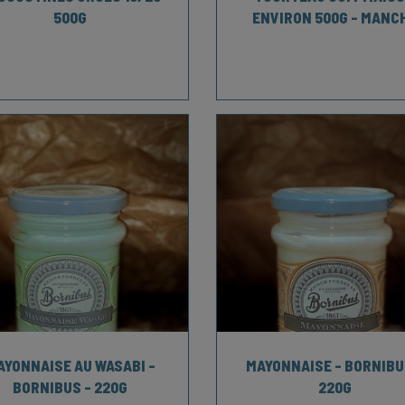
500G
ENVIRON 500G - MANC
AYONNAISE AU WASABI -
MAYONNAISE - BORNIBU
BORNIBUS - 220G
220G