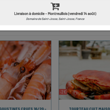
us livrons vos crustacés vivants ou cuits maison dans nos atel
 achats, date, traçabilité... Tout est sur l'étiquette !
rticles
-2 €
GOUSTINES CRUES 16/20 -
TOURTEAU CUIT MAIS