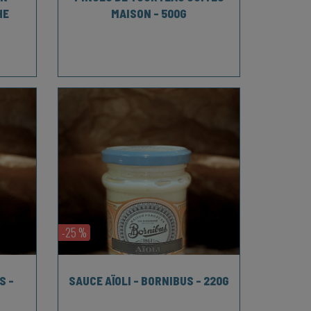
HE
MAISON - 500G
-25 %
S -
SAUCE AÏOLI - BORNIBUS - 220G