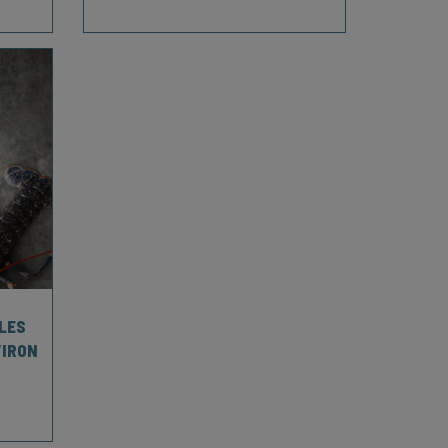
ILES
VIRON