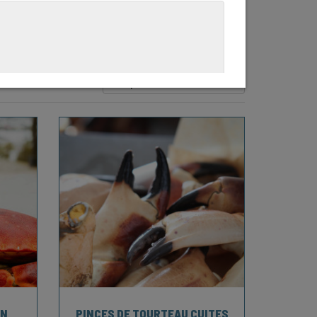
iers.
ON
PINCES DE TOURTEAU CUITES