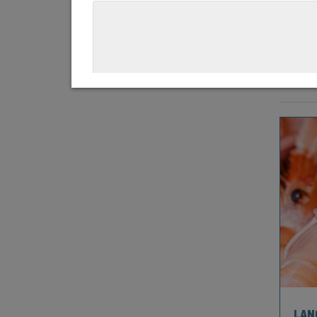
Nous vo
Origine,
Total
11
a
LAN