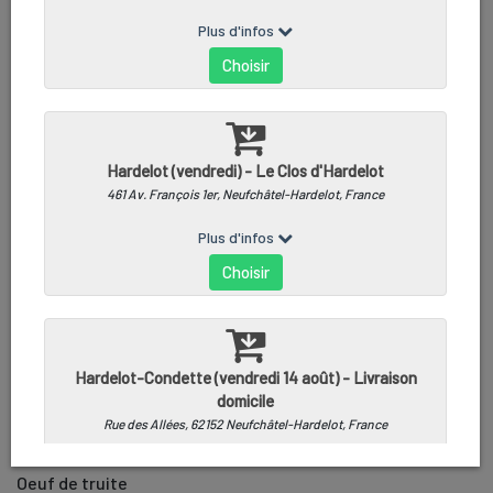
OEUF DE TRUITE - 90G
Oeuf de truite