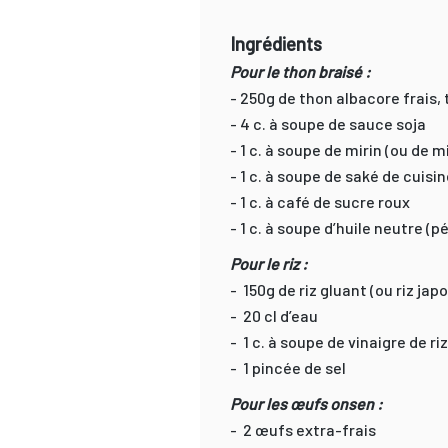
Ingrédients
Pour le thon braisé :
- 250g de thon albacore frais, t
- 4 c. à soupe de sauce soja
- 1 c. à soupe de mirin (ou de m
- 1 c. à soupe de saké de cuisin
- 1 c. à café de sucre roux
- 1 c. à soupe d’huile neutre (p
Pour le riz :
- 150g de riz gluant (ou riz jap
- 20 cl d’eau
- 1 c. à soupe de vinaigre de riz
- 1 pincée de sel
Pour les œufs onsen :
- 2 œufs extra-frais