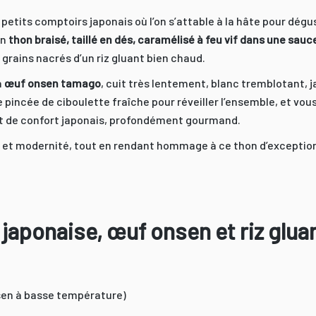
es petits comptoirs japonais où l’on s’attable à la hâte pour dé
un
thon braisé, taillé en dés, caramélisé à feu vif dans une sauc
s grains nacrés d’un riz gluant bien chaud.
n
œuf onsen tamago
, cuit très lentement, blanc tremblotant,
e pincée de ciboulette fraîche pour réveiller l’ensemble, et vou
lat de confort japonais, profondément gourmand.
on et modernité, tout en rendant hommage à ce thon d’exceptio
 japonaise, œuf onsen et riz glua
sen à basse température)