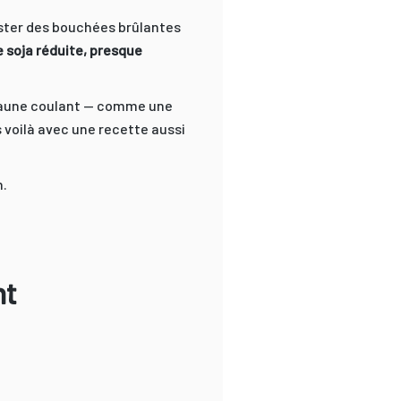
guster des bouchées brûlantes
e soja réduite, presque
 jaune coulant — comme une
s voilà avec une recette aussi
n.
nt