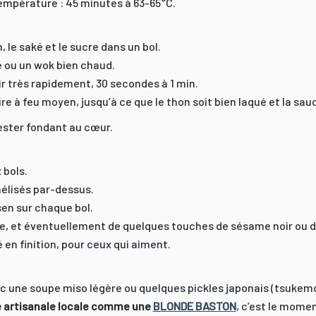
empérature : 45 minutes à 63-65°C.
, le saké et le sucre dans un bol.
e ou un wok bien chaud.
ir très rapidement, 30 secondes à 1 min.
ire à feu moyen, jusqu’à ce que le thon soit bien laqué et la sau
rester fondant au cœur.
 bols.
élisés par-dessus.
n sur chaque bol.
e, et éventuellement de quelques touches de sésame noir ou d’
é en finition, pour ceux qui aiment.
c une soupe miso légère ou quelques pickles japonais (tsukemon
e artisanale locale comme une
BLONDE BASTON
, c’est le moment