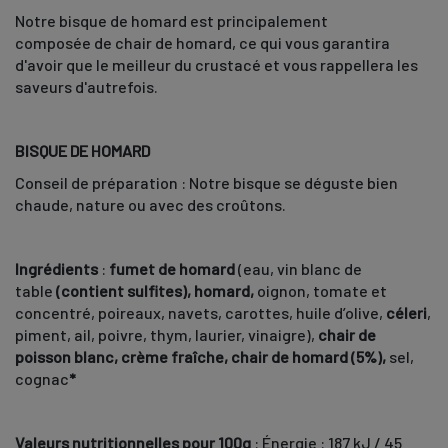
Notre bisque de homard est principalement
composée de chair de homard, ce qui vous garantira
d'avoir que le meilleur du crustacé et vous rappellera les
saveurs d'autrefois.
BISQUE DE HOMARD
Conseil de préparation : Notre bisque se déguste bien
chaude, nature ou avec des croûtons.
Ingrédients
:
fumet de homard
(eau, vin blanc de
table
(contient sulfites), homard,
oignon, tomate et
concentré, poireaux, navets, carottes, huile d’olive,
céleri
,
piment, ail, poivre, thym, laurier, vinaigre),
chair de
poisson blanc, crème fraîche, chair de homard (5%),
sel,
cognac
*
Valeurs nutritionnelles pour 100g
: Énergie : 187 kJ / 45