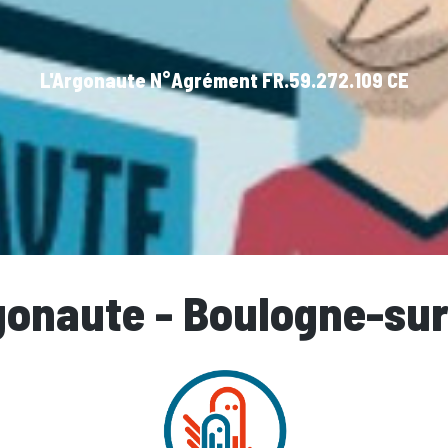
L'Argonaute N°Agrément FR.59.272.109 CE
gonaute - Boulogne-su