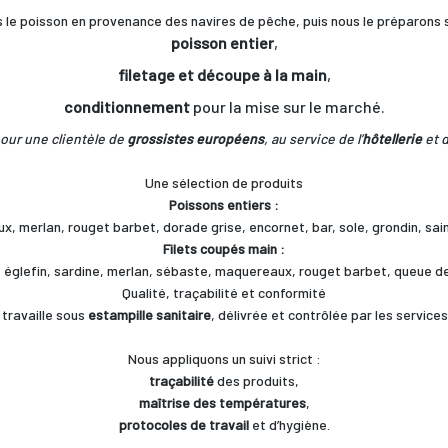
 le poisson en provenance des navires de pêche, puis nous le préparons se
poisson entier
,
filetage et découpe à la main
,
conditionnement
pour la mise sur le marché.
our une clientèle de
grossistes européens
, au service de l’
hôtellerie
et d
Une sélection de produits
Poissons entiers :
, merlan, rouget barbet, dorade grise, encornet, bar, sole, grondin, sa
Filets coupés main :
e, églefin, sardine, merlan, sébaste, maquereaux, rouget barbet, queue de
Qualité, traçabilité et conformité
 travaille sous
estampille sanitaire
, délivrée et contrôlée par les services
Nous appliquons un suivi strict :
traçabilité
des produits,
maîtrise des températures
,
protocoles de travail
et d’hygiène.