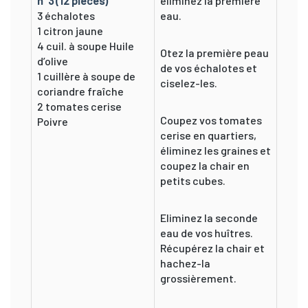
n°3 (12 pièces)
éliminez la première
3 échalotes
eau.
1 citron jaune
4 cuil. à soupe Huile
Otez la première peau
d’olive
de vos échalotes et
1 cuillère à soupe de
ciselez-les.
coriandre fraîche
2 tomates cerise
Coupez vos tomates
Poivre
cerise en quartiers,
éliminez les graines et
coupez la chair en
petits cubes.
Eliminez la seconde
eau de vos huîtres.
Récupérez la chair et
hachez-la
grossièrement.