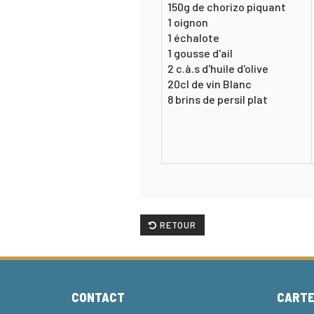
150g de chorizo piquant
1 oignon
1 échalote
1 gousse d'ail
2 c.à.s d'huile d'olive
20cl de vin Blanc
8 brins de persil plat
RETOUR
CONTACT
CART