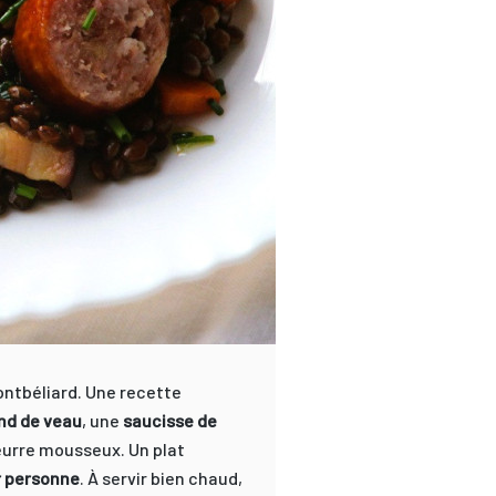
ontbéliard. Une recette
ond de veau
, une
saucisse de
eurre mousseux. Un plat
r personne
. À servir bien chaud,