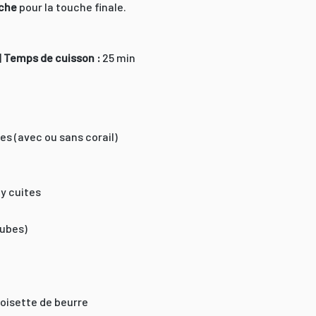
îche
pour la touche finale.
|
Temps de cuisson :
25 min
es (avec ou sans corail)
uy cuites
cubes)
 noisette de beurre