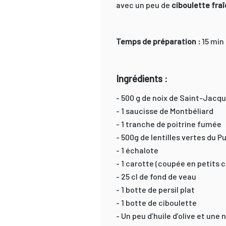
avec un peu de
ciboulette fra
Temps de préparation :
15 min 
Ingrédients :
- 500 g de noix de Saint-Jacqu
- 1 saucisse de Montbéliard
- 1 tranche de poitrine fumée
- 500g de lentilles vertes du P
- 1 échalote
- 1 carotte (coupée en petits 
- 25 cl de fond de veau
- 1 botte de persil plat
- 1 botte de ciboulette
- Un peu d’huile d’olive et une