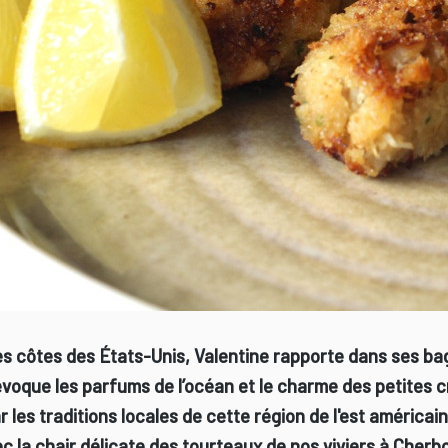
les côtes des États-Unis, Valentine rapporte dans ses ba
évoque les parfums de l’océan et le charme des petites c
 les traditions locales de cette région de l'est américai
vec la chair délicate des tourteaux de nos viviers à Cherb