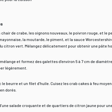
es
chair de crabe, les oignons nouveaux, le poivron rouge, et le pe
a mayonnaise, la moutarde, le piment, et la sauce Worcestershi
é du citron vert. Mélangez délicatement pour obtenir une pâte 
 mélange et formez des galettes d'environ 5 à 7 cm de diamètre
ber légèrement.
 le beurre et un filet d’huile. Cuisez les crab cakes à feu moye
ien dorés.
une salade croquante et de quartiers de citron jaune pour une