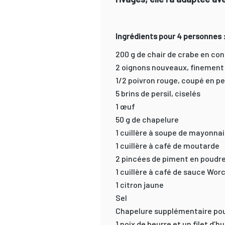
Ingrédients pour 4 personnes 
200 g de chair de crabe en co
2 oignons nouveaux, finemen
1/2 poivron rouge, coupé en pe
5 brins de persil, ciselés
1 œuf
50 g de chapelure
1 cuillère à soupe de mayonna
1 cuillère à café de moutarde
2 pincées de piment en poudr
1 cuillère à café de sauce Wor
1 citron jaune
Sel
Chapelure supplémentaire pou
1 noix de beurre et un filet d’h