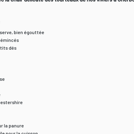
:
nserve, bien égouttée
t émincés
tits dés
ise
e
cestershire
r la panure
uile pour la cuisson