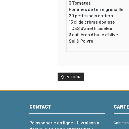
3 Tomates
Pommes de terre grenaille
20 petits pois entiers
15 cl de crème épaisse
1 CàS d'aneth ciselée
3 cuillères d'huile d'olive
Sel & Poivre
RETOUR
CONTACT
CART
Poissonnerie en ligne - Livraison à
Commande
domicile ou en point retrait sur