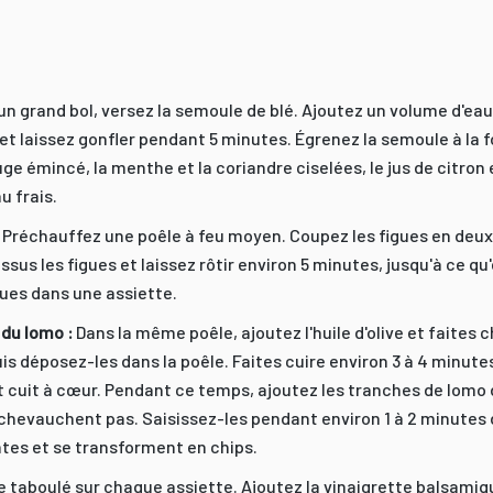
n grand bol, versez la semoule de blé. Ajoutez un volume d'eau 
t laissez gonfler pendant 5 minutes. Égrenez la semoule à la f
e émincé, la menthe et la coriandre ciselées, le jus de citron et 
u frais.
:
Préchauffez une poêle à feu moyen. Coupez les figues en deux 
sus les figues et laissez rôtir environ 5 minutes, jusqu'à ce q
gues dans une assiette.
 du lomo :
Dans la même poêle, ajoutez l'huile d'olive et faites 
uis déposez-les dans la poêle. Faites cuire environ 3 à 4 minut
et cuit à cœur. Pendant ce temps, ajoutez les tranches de lomo 
 chevauchent pas. Saisissez-les pendant environ 1 à 2 minutes 
ntes et se transforment en chips.
de taboulé sur chaque assiette. Ajoutez la vinaigrette balsamiqu