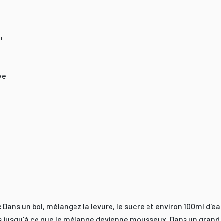
er
ve
:
Dans un bol, mélangez la levure, le sucre et environ 100ml d'ea
s jusqu'à ce que le mélange devienne mousseux. Dans un grand s