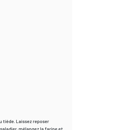
u tiède. Laissez reposer
aladier, mélangez la farine et