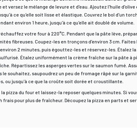
e et versez le mélange de levure et d'eau. Ajoutez l'huile d'olive 
usqu'à ce qu'elle soit lisse et élastique. Couvrez le bol d'un tor
ndant environ 1 heure, jusqu'à ce qu'elle ait doublé de volume.
échauffez votre four à 220°C. Pendant que la pâte lève, prépar
émités fibreuses. Coupez-les en tronçons d'environ 3 cm. Faites
 environ 2 minutes, puis égouttez-les et réservez-les. Étalez la
ulfurisé. Étalez uniformément la crème fraîche sur la pâte à p
che. Répartissez les asperges vertes sur le saumon fumé. Assa
us le souhaitez, saupoudrez un peu de fromage râpé sur la garni
, ou jusqu'à ce que la croûte soit dorée et croustillante.
 la pizza du four et laissez-la reposer quelques minutes. Si vo
h frais pour plus de fraîcheur. Découpez la pizza en parts et se