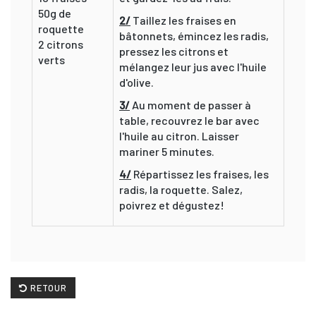
50g de
2/
Taillez les fraises en
roquette
bâtonnets, émincez les radis,
2 citrons
pressez les citrons et
verts
mélangez leur jus avec l'huile
d'olive.
3/
Au moment de passer à
table, recouvrez le bar avec
l'huile au citron. Laisser
mariner 5 minutes.
4/
Répartissez les fraises, les
radis, la roquette. Salez,
poivrez et dégustez!
RETOUR