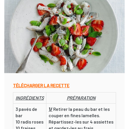
TÉLÉCHARGER LA RECETTE
INGRÉDIENTS
PRÉPARATION
3 pavés de
1/
Retirer la peau du bar et les
bar
couper en fines lamelles.
10 radis roses
Répartissez-les sur 4 assiettes
10 fraises
et gardez-les au frais.