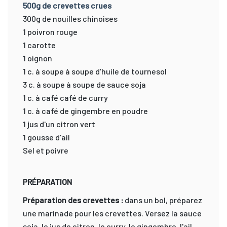
500g de crevettes crues
300g de nouilles chinoises
1 poivron rouge
1 carotte
1 oignon
1 c. à soupe à soupe d'huile de tournesol
3 c. à soupe à soupe de sauce soja
1 c. à café café de curry
1 c. à café de gingembre en poudre
1 jus d'un citron vert
1 gousse d'ail
Sel et poivre
PRÉPARATION
Préparation des crevettes :
dans un bol, préparez
une marinade pour les crevettes. Versez la sauce
soja, le jus de citron, le curry, le gingembre, l'ail